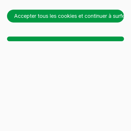
BD VIVA LITE 75CL
Accepter tous les cookies et continuer à surfer
26 palettes (1 🚛)