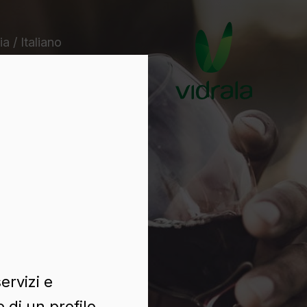
a / Italiano
ervizi e
 di un profilo