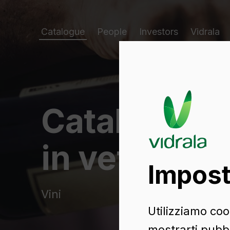
Catalogue
People
Investors
Vidrala
Catalogo di
in vetro
Impost
Vini
Utilizziamo cook
mostrarti pubbl