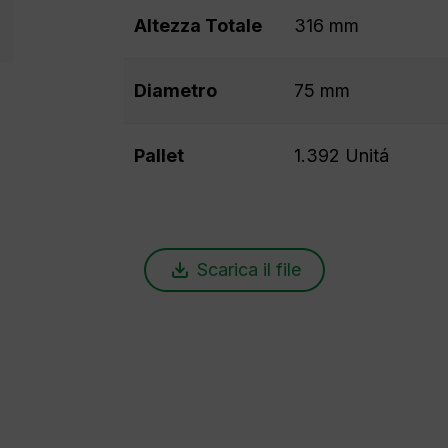
Altezza Totale
316 mm
Diametro
75 mm
Pallet
1.392 Unitá
Scarica il file