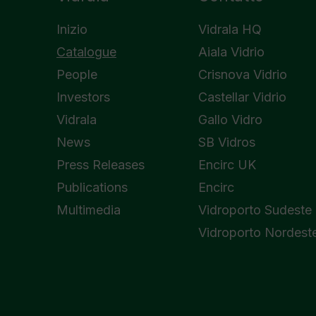
Inizio
Vidrala HQ
Catalogue
Aiala Vidrio
People
Crisnova Vidrio
Investors
Castellar Vidrio
Vidrala
Gallo Vidro
News
SB Vidros
Press Releases
Encirc UK
Publications
Encirc
Multimedia
Vidroporto Sudeste
Vidroporto Nordest