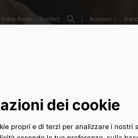
Press Room
Contact
Accesso
Franci
 contenitori
azioni dei cookie
ie propri e di terzi per analizzare i nostri s
icità secondo le tue preferenze, sulla base