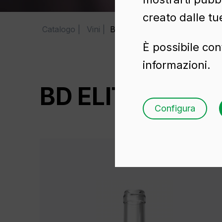
creato dalle tu
Catalogo
Vini
BD ELITE 75 CL
È possibile con
informazioni.
BD ELITE 75 CL
Configura