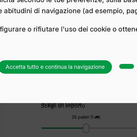
e abitudini di navigazione (ad esempio, pag
figurare o rifiutare l'uso dei cookie o otte
Accetta tutto e continua la navigazione
Richiedi un preventivo
Scegli un colore
Scegli un importo
26 pallet (1 🚛)