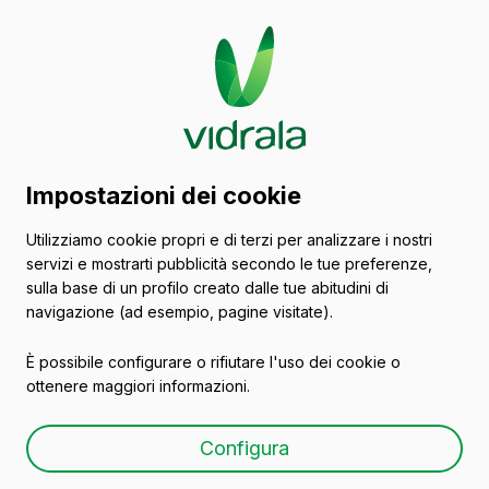
Catalogo di contenitori
Impostazioni dei cookie
in vetro
Utilizziamo cookie propri e di terzi per analizzare i nostri
servizi e mostrarti pubblicità secondo le tue preferenze,
Portogallo
sulla base di un profilo creato dalle tue abitudini di
navigazione (ad esempio, pagine visitate).
È possibile configurare o rifiutare l'uso dei cookie o
Tutti gli imballaggi
Olio
Birra
Vasi
ottenere maggiori informazioni.
Configura
Vini