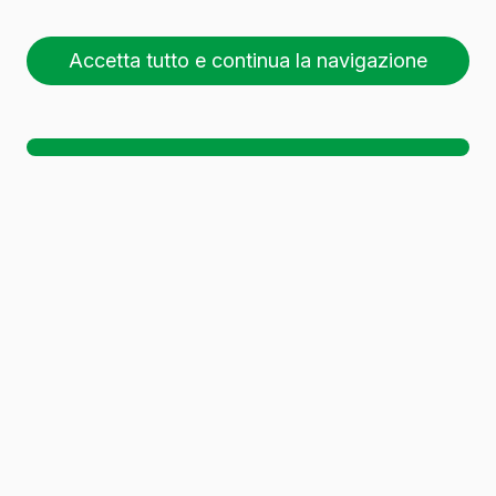
Accetta tutto e continua la navigazione
Sono stati trovati
63 contenitori in vetro
.
Scaricare il dossier