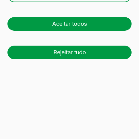
Aceitar todos
Rejeitar tudo
26 palete (1 🚛)
Es