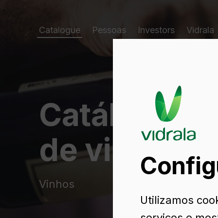
Catalogue
Pessoas
Investors
Vidrala
Catálogo d
de vidro
Config
Vinhos
Utilizamos cook
serviços e mos