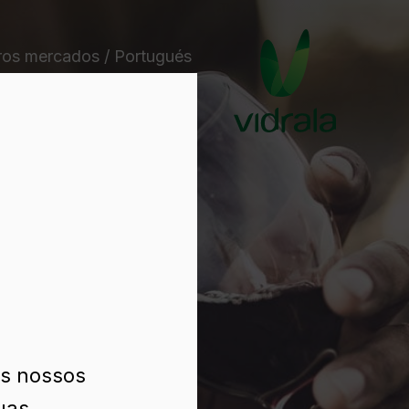
ros mercados / Portugués
os nossos
uas