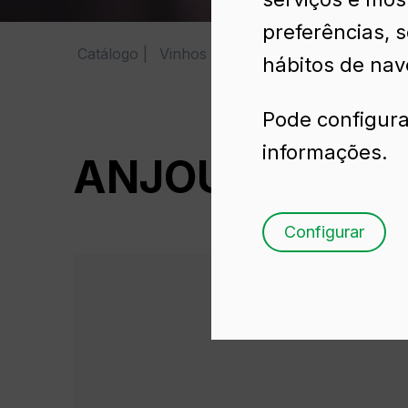
preferências, 
Catálogo
Vinhos
ANJOU ECUSSON 75 CL
hábitos de nav
Pode configura
informações.
ANJOU ECUSSO
Configurar