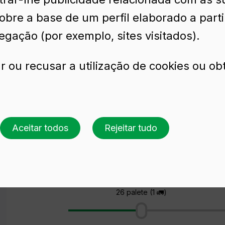
sobre a base de um perfil elaborado a part
 BVS
egação (por exemplo, sites visitados).
r ou recusar a utilização de cookies ou ob
N 75 CL BVS
Aceitar todos
Rejeitar tudo
Solicite uma cotação
Escolha uma cor
Escolha uma quantidade
26 palete (1 🚛)