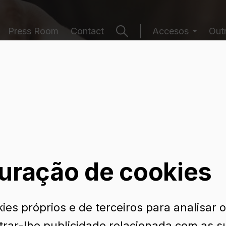
Press Room
Contact
Accesos
Out
e embalagens
uração de cookies
ies próprios e de terceiros para analisar 
trar-lhe publicidade relacionada com as s