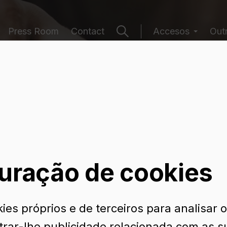
Press Room
Contact
Accesos
Out
e embalagens
uração de cookies
ies próprios e de terceiros para analisar 
trar-lhe publicidade relacionada com as s