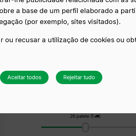
sobre a base de um perfil elaborado a part
egação (por exemplo, sites visitados).
r ou recusar a utilização de cookies ou ob
5 CL
Aceitar todos
Rejeitar tudo
Solicite uma cotação
Escolha uma cor
Escolha uma quantidade
26 palete (1 🚛)