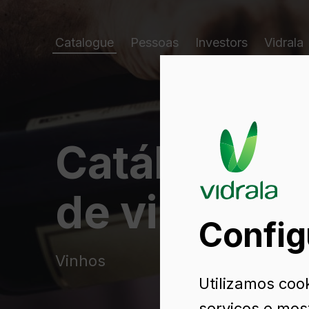
Catalogue
Pessoas
Investors
Vidrala
Catálogo d
de vidro
Config
Vinhos
Utilizamos cook
serviços e mos