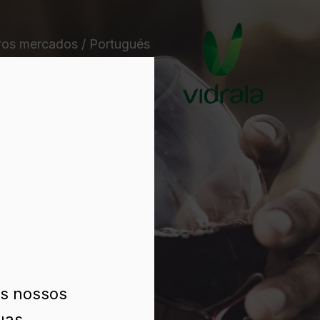
ros mercados / Portugués
os nossos
uas