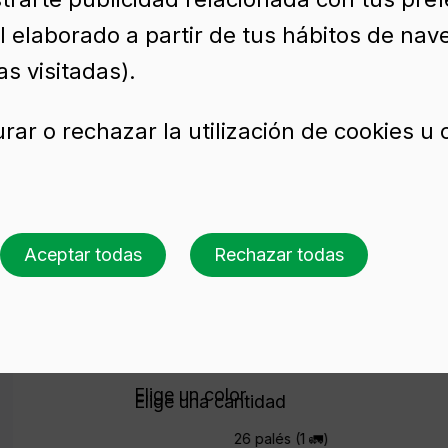
l elaborado a partir de tus hábitos de nav
LA 1,5 L
s visitadas).
rar o rechazar la utilización de cookies u
o de vidrio verde
1500 ml)
Aceptar todas
Rechazar todas
Solicita presupuesto
Elige un color
Elige una cantidad
26 palés (1 🚛)