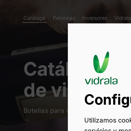
Catálogo
Personas
Inversores
Vidrala
Catálogo d
de vidrio
Config
Botellas para vino de vidrio
Utilizamos coo
servicios y mos