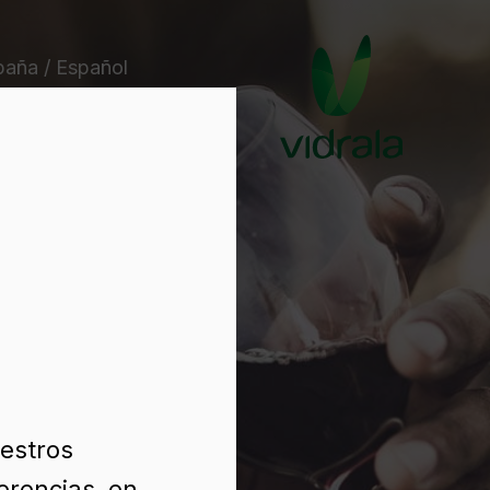
paña / Español
uestros
erencias, en