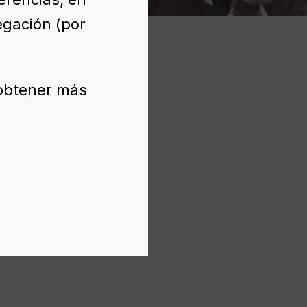
egación (por
 obtener más