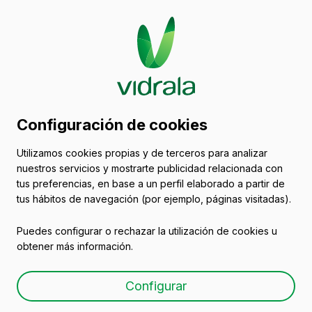
Catálogo de envases
Configuración de cookies
de vidrio
Utilizamos cookies propias y de terceros para analizar
nuestros servicios y mostrarte publicidad relacionada con
Otros mercados
tus preferencias, en base a un perfil elaborado a partir de
tus hábitos de navegación (por ejemplo, páginas visitadas).
Puedes configurar o rechazar la utilización de cookies u
Todos los envases
Aceites y Vinagres
Ce
obtener más información.
Configurar
Botellas de vidrio para