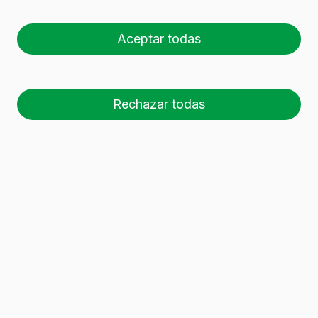
Cantera
Aceptar todas
Rechazar todas
Vidrala ha puesto en marcha la 2ª Edición del
Programa Cantera, con el objetivo de
seleccionar estudiantes de Ingeniería que