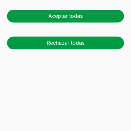
Aceptar todas
La industria del vidrio constituye el mejor
Rechazar todas
ejemplo de Economía Circular basado en la
contribución medioambiental, social y
económica.