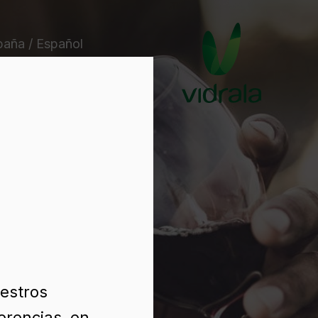
paña / Español
uestros
erencias, en