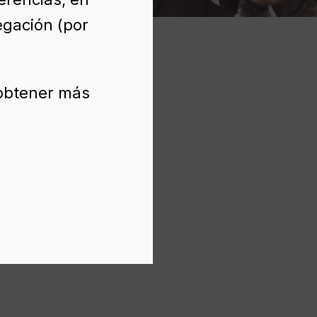
egación (por
 obtener más
A