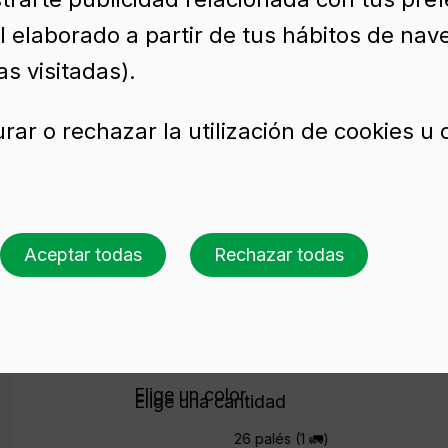
l elaborado a partir de tus hábitos de nav
OVA NATURA 75 CL BVS
s visitadas).
rar o rechazar la utilización de cookies u
io para vino BD NOV
VS (750 ml)
Aceptar todas
Rechazar todas
Solicita presupuesto
Elige un color
Elige una cantidad
26 palés (1 🚛)