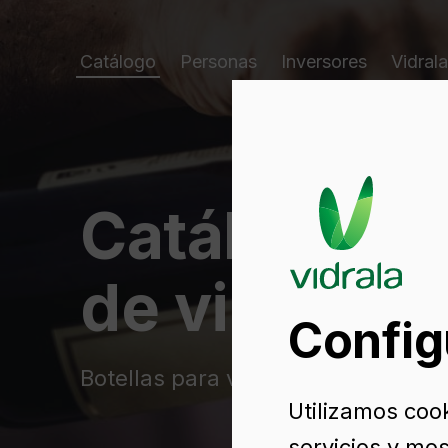
Catálogo
Personas
Inversores
Vidrala
Catálogo d
de vidrio
Config
Botellas para vino de vidrio
Utilizamos coo
servicios y mos