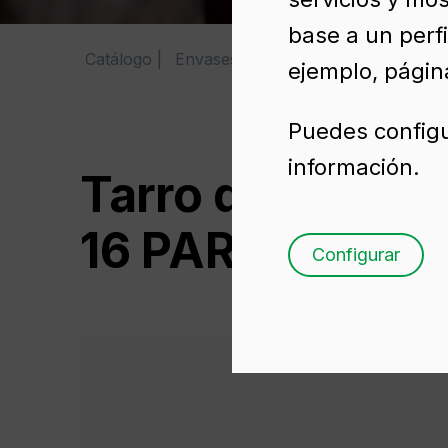
base a un perfi
Catálogo
Envases de vidrio para conservas
ejemplo, página
Puedes configu
información.
Tarro de vidrio
16 PAR PLUS
Configurar