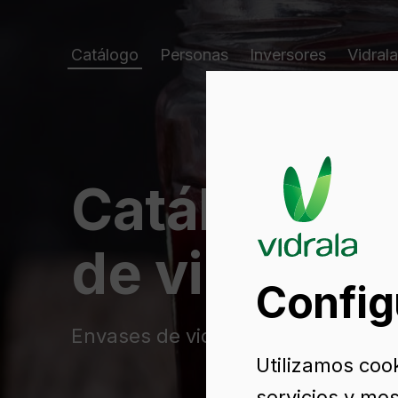
Catálogo
Personas
Inversores
Vidrala
Catálogo d
de vidrio
Config
Envases de vidrio para conservas
Utilizamos coo
servicios y mos