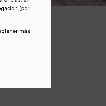
egación (por
 obtener más
 ml