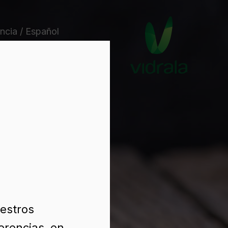
ncia / Español
uestros
erencias, en