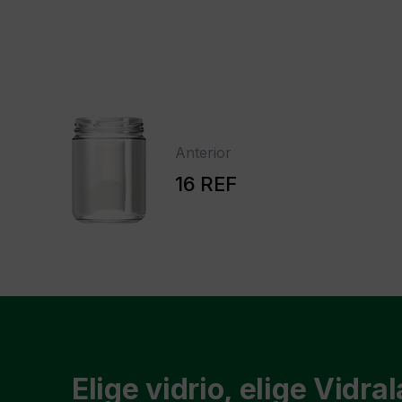
Anterior
16 REF
Elige vidrio, elige Vidral