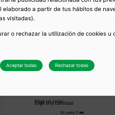
l elaborado a partir de tus hábitos de nav
16 PAR PLUS
s visitadas).
rar o rechazar la utilización de cookies u
 para conservas 467
Aceptar todas
Rechazar todas
Solicita presupuesto
Elige un color
Elige una cantidad
26 palés (1 🚛)