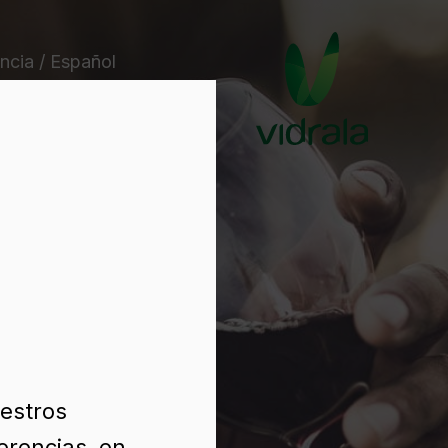
ncia / Español
uestros
erencias, en