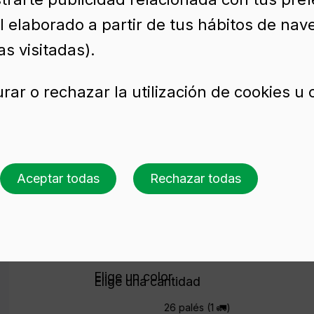
l elaborado a partir de tus hábitos de nav
OVA NATURA 75 CL BVS
s visitadas).
rar o rechazar la utilización de cookies u
io para vino BD NOV
VS (750 ml)
Aceptar todas
Rechazar todas
Solicita presupuesto
Elige un color
Elige una cantidad
26 palés (1 🚛)