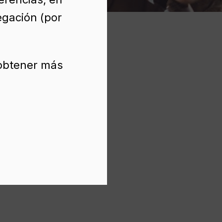
egación (por
 obtener más
A