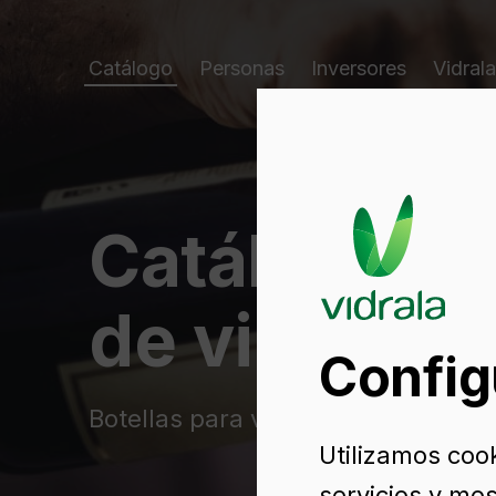
Catálogo
Personas
Inversores
Vidrala
Catálogo d
de vidrio
Config
Botellas para vino de vidrio
Utilizamos coo
servicios y mos