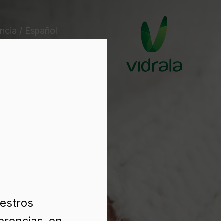
ncia / Español
uestros
erencias, en