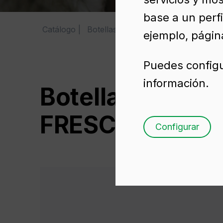
base a un perfi
Catálogo
Botellas para zumos
FRESCOR 75
ejemplo, página
Puedes configu
información.
Botella para zu
FRESCOR 75 CL
Configurar