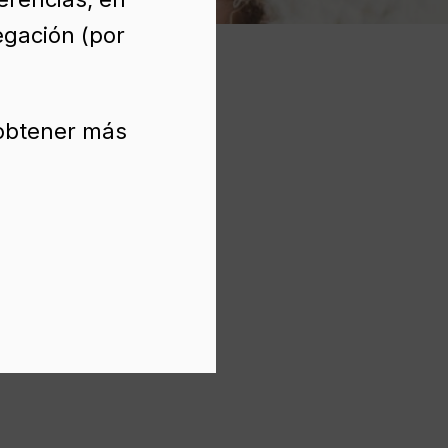
egación (por
 obtener más