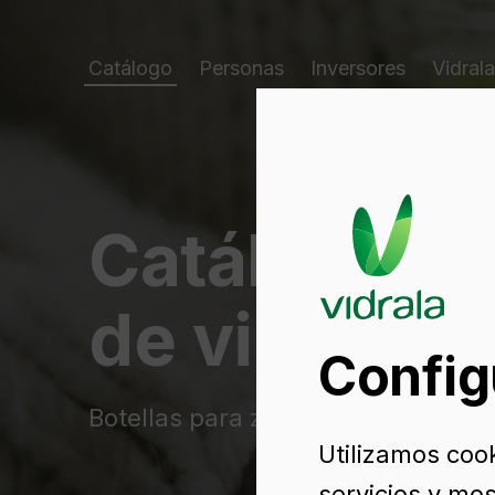
Catálogo
Personas
Inversores
Vidrala
Catálogo d
de vidrio
Config
Botellas para zumos
Utilizamos coo
servicios y mos