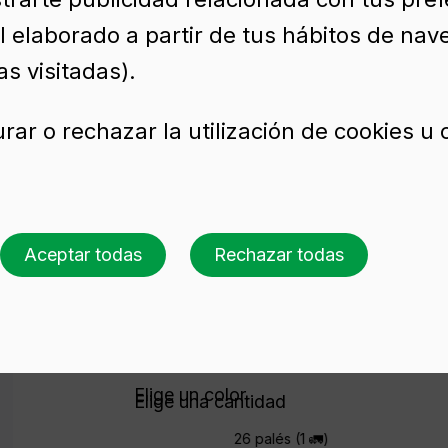
l elaborado a partir de tus hábitos de nav
 cl
s visitadas).
rar o rechazar la utilización de cookies u
mo de vidrio
Aceptar todas
Rechazar todas
Solicita presupuesto
Elige un color
Elige una cantidad
26 palés (1 🚛)