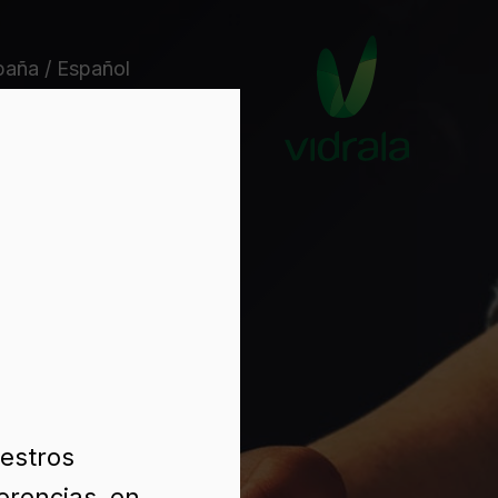
paña / Español
uestros
erencias, en