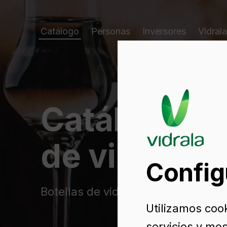
Catálogo
Personas
Inversores
Vidrala
Catálogo d
de vidrio
Config
Botellas de vidrio para licor
Utilizamos coo
servicios y mos