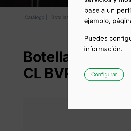
base a un perfi
Catálogo
Botellas de vidrio para licor
RHUM
ejemplo, página
Puedes configu
información.
Botellas de vid
CL BVP
Configurar