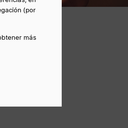
egación (por
 obtener más
50