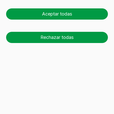
BD TRADITION LIGHT 75
CL v2 (750 ml)
Aceptar todas
Rechazar todas