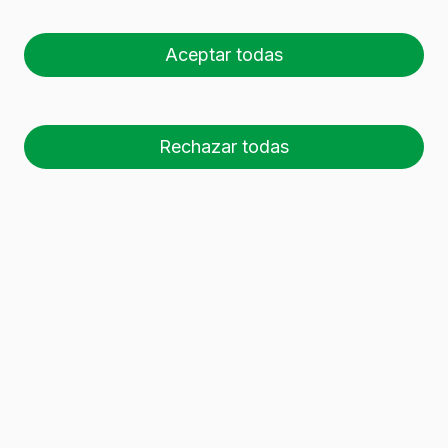
BD TRADITION LIGHT 75
CL v2 (750 ml)
Aceptar todas
Rechazar todas