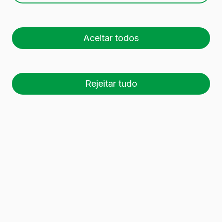
Em Vidrala, trabalhamos a nivel
Aceitar todos
internacional oferecendo soluções à
medida de cada mercado. Seleccione
Rejeitar tudo
o país onde opera e descubra a
nossa gama de produtos.
Mercado
Espanha
Portugal