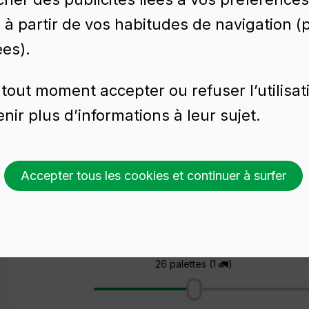
é à partir de vos habitudes de navigation 
E 75CL BVP
ées).
tout moment accepter ou refuser l’utilisat
nir plus d’informations à leur sujet.
75CL BVP
Accepter tous les cookies et continuer à surfer
Demander un devis
Choisir une couleur
Choisissez un montant
26 palettes (1 🚛)