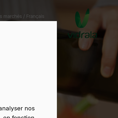
s marchés / Français
 analyser nos
, en fonction