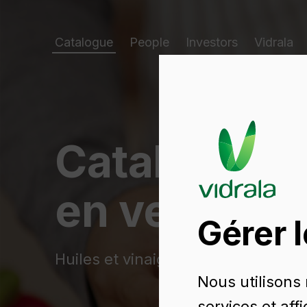
Catalogue
People
Investors
Vidrala
Catalogue d
en verre
Gérer 
Huiles et vinaigres
Nous utilisons
services et aff