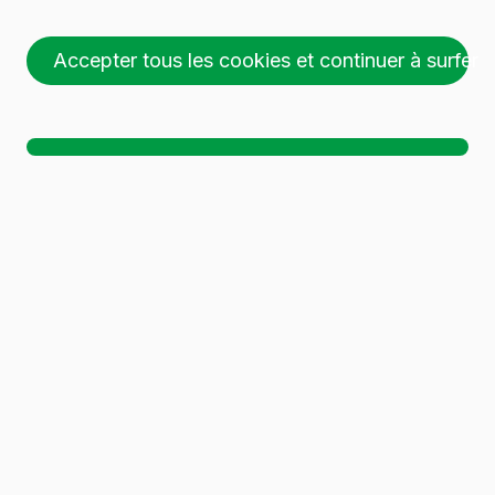
Accepter tous les cookies et continuer à surfer
26 palettes (1 🚛)
Ch