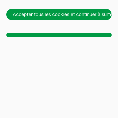
Accepter tous les cookies et continuer à surfer
26 palettes (1 🚛)
Ch