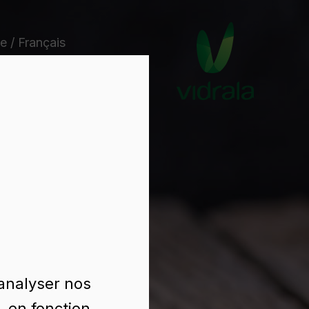
e / Français
 analyser nos
, en fonction