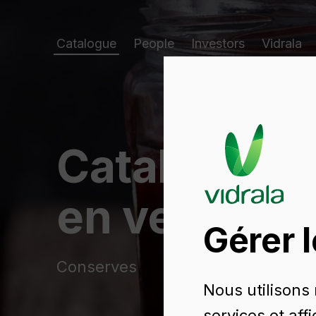
Catalogue
People
Investors
Vidrala
Catalogue d
en verre
Gérer 
Conserves
Nous utilisons
services et aff