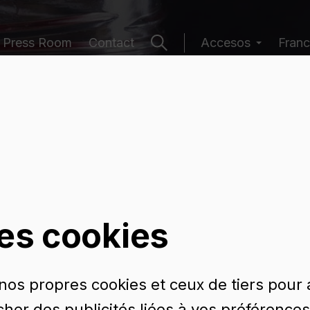
Press Room
Contact
Accesos
Franc
e récipients
les cookies
 nos propres cookies et ceux de tiers pour
icher des publicités liées à vos préférences