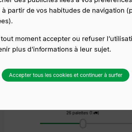
é à partir de vos habitudes de navigation 
ées).
tout moment accepter ou refuser l’utilisat
nir plus d’informations à leur sujet.
Accepter tous les cookies et continuer à surfer
Demander un devis
Choisir une couleur
Choisissez un montant
26 palettes (1 🚛)