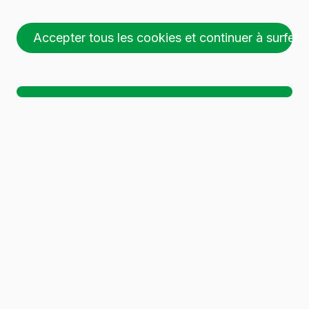
Accepter tous les cookies et continuer à surfer
26 palettes (1 🚛)
Ch