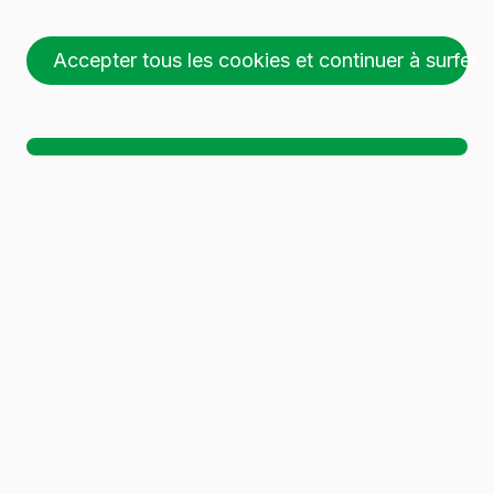
Accepter tous les cookies et continuer à surfer
26 palettes (1 🚛)
Ch