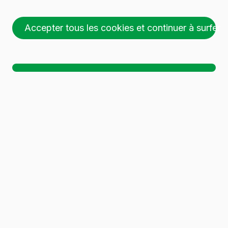
Accepter tous les cookies et continuer à surfer
11 récipients en verre
ont été trouvés.
Télécharger le dossier