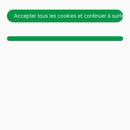
Accepter tous les cookies et continuer à surfer
26 palettes (1 🚛)
Ch