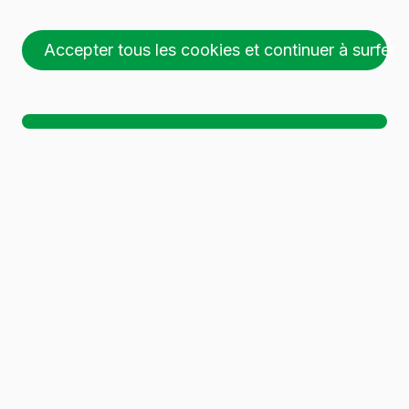
Accepter tous les cookies et continuer à surfer
26 palettes (1 🚛)
Ch