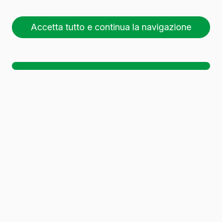
Accetta tutto e continua la navigazione
26 pallet (1 🚛)
Sc