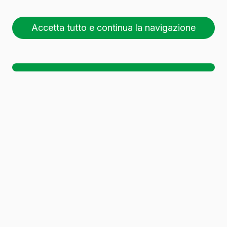
Accetta tutto e continua la navigazione
26 pallet (1 🚛)
Sc