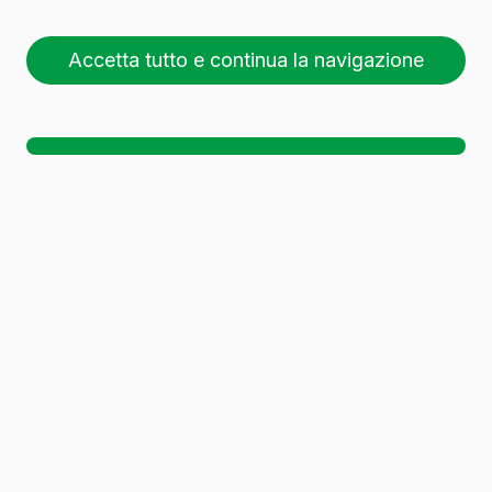
Accetta tutto e continua la navigazione
26 pallet (1 🚛)
Sc