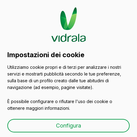
Catalogo di contenitori
Impostazioni dei cookie
in vetro
Utilizziamo cookie propri e di terzi per analizzare i nostri
servizi e mostrarti pubblicità secondo le tue preferenze,
Altri mercati
sulla base di un profilo creato dalle tue abitudini di
navigazione (ad esempio, pagine visitate).
È possibile configurare o rifiutare l'uso dei cookie o
Tutti gli imballaggi
Olio
Birra
Vasi
ottenere maggiori informazioni.
Configura
Vini