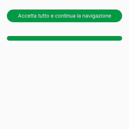
Accetta tutto e continua la navigazione
Sono stati trovati
61 contenitori in vetro
.
Scaricare il dossier