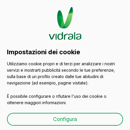
Catalogo di contenitori
Impostazioni dei cookie
in vetro
Utilizziamo cookie propri e di terzi per analizzare i nostri
servizi e mostrarti pubblicità secondo le tue preferenze,
Francia
sulla base di un profilo creato dalle tue abitudini di
navigazione (ad esempio, pagine visitate).
È possibile configurare o rifiutare l'uso dei cookie o
Tutti gli imballaggi
Olio
Birra
Vasi
ottenere maggiori informazioni.
Configura
Olio