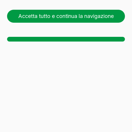
Accetta tutto e continua la navigazione
Sono stati trovati
10 contenitori in vetro
.
Scaricare il dossier