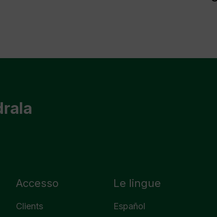
drala
Accesso
Le lingue
Clients
Español