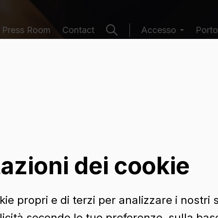
Press Room
Contact
Accesso
Porto
 contenitori
azioni dei cookie
ie propri e di terzi per analizzare i nostri s
icità secondo le tue preferenze, sulla base