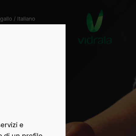
gallo / Italiano
ervizi e
 di un profilo