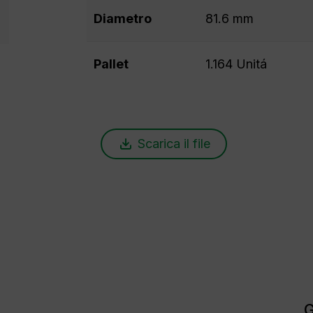
Diametro
81.6 mm
Pallet
1.164 Unitá
Scarica il file
G