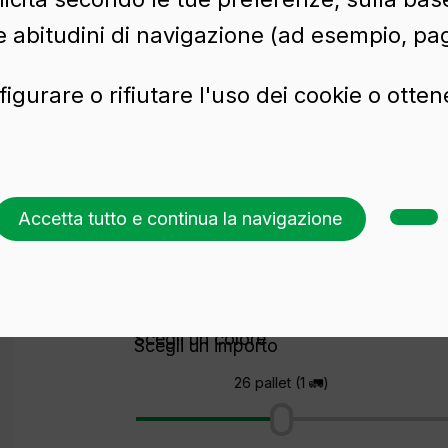
e abitudini di navigazione (ad esempio, pag
figurare o rifiutare l'uso dei cookie o otte
Accetta tutto e continua la navigazione
Richiedi un preventivo
Scegli un colore
Scegli un importo
26 pallet (1 🚛)