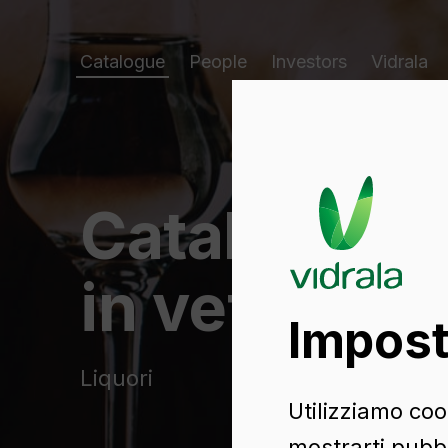
Catalogue
People
Investors
Vidrala
Catalogo di
in vetro
Impost
Liquori
Utilizziamo cook
mostrarti pubbl