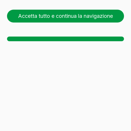
Accetta tutto e continua la navigazione
26 pallet (1 🚛)
Sc