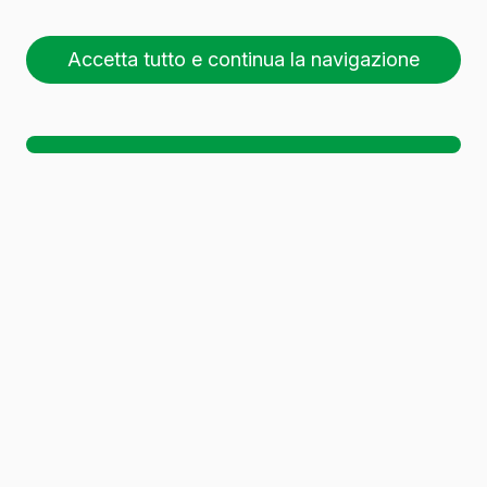
Accetta tutto e continua la navigazione
26 pallet (1 🚛)
Sc