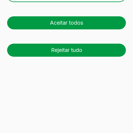
1 L BVP
Aceitar todos
Rejeitar tudo
26 palete (1 🚛)