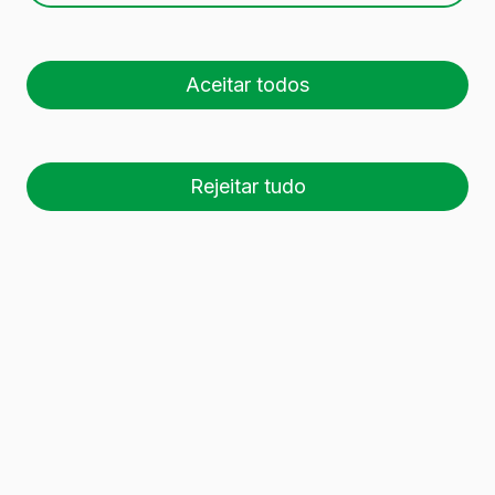
Aceitar todos
Rejeitar tudo
26 palete (1 🚛)
Es