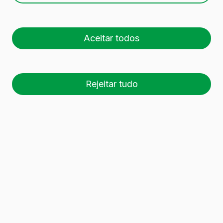
Aceitar todos
Rejeitar tudo
26 palete (1 🚛)
Es