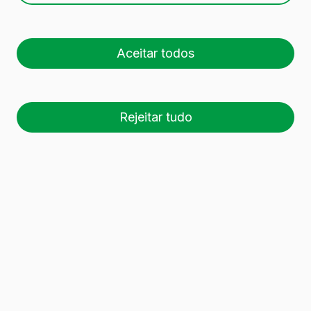
Aceitar todos
Rejeitar tudo
26 palete (1 🚛)
Es