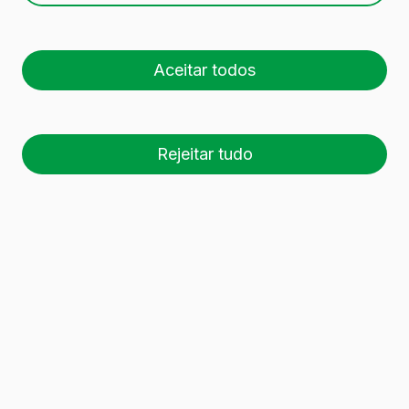
Aceitar todos
Rejeitar tudo
26 palete (1 🚛)
Es