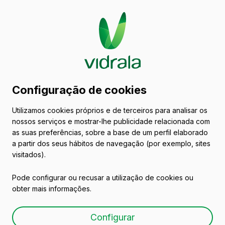
Catálogo de embalagens
Configuração de cookies
de vidro
Utilizamos cookies próprios e de terceiros para analisar os
nossos serviços e mostrar-lhe publicidade relacionada com
Outros mercados
as suas preferências, sobre a base de um perfil elaborado
a partir dos seus hábitos de navegação (por exemplo, sites
visitados).
Todas as embalagens
Azeites e Vinagres
Pode configurar ou recusar a utilização de cookies ou
obter mais informações.
Configurar
Conservas