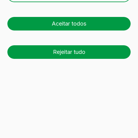
Aceitar todos
Rejeitar tudo
26 palete (1 🚛)
Es