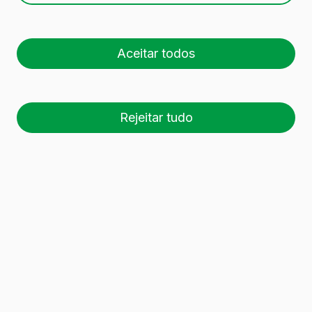
Aceitar todos
Rejeitar tudo
26 palete (1 🚛)
Es