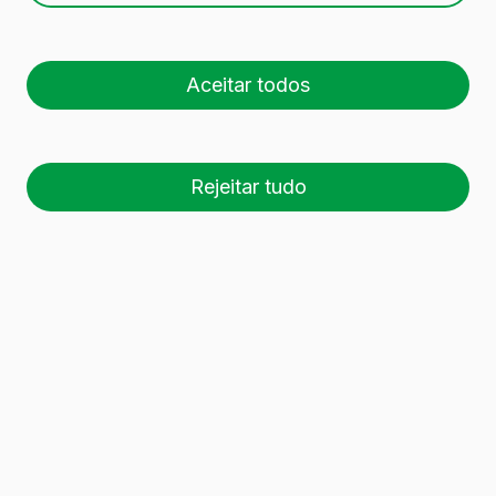
Aceitar todos
Rejeitar tudo
26 palete (1 🚛)
Es