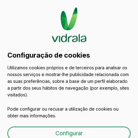
Catálogo de embalagens
Configuração de cookies
de vidro
Utilizamos cookies próprios e de terceiros para analisar os
nossos serviços e mostrar-lhe publicidade relacionada com
Portugal
as suas preferências, sobre a base de um perfil elaborado
a partir dos seus hábitos de navegação (por exemplo, sites
visitados).
Todas as embalagens
Azeites e Vinagres
Pode configurar ou recusar a utilização de cookies ou
obter mais informações.
Configurar
Todos os produtos