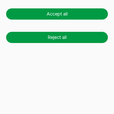
Accept all
Reject all
Los encargados de la firma han sido el
responsable de Marketing de Vidrala, Aitor
Peña; y el decano de la Facultad de Ingeniería,
Asier Perallos.
Vidrala y la Facultad de Ingeniería de la