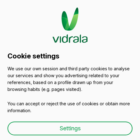
2016/12/15
Cookie settings
Vidrala y la Facultad de
We use our own session and third party cookies to analyse
Ingeniería de la
our services and show you advertising related to your
Universidad de Deusto
references, based on a profile drawn up from your
browsing habits (e.g. pages visited).
renuevan su convenio
You can accept or reject the use of cookies or obtain more
para impulsar el Master
information.
Glass Design Contest
Settings