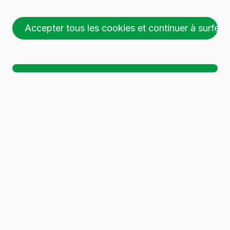
Accepter tous les cookies et continuer à surfer
26 palettes (1 🚛)
Ch