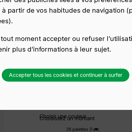
é à partir de vos habitudes de navigation 
ées).
tout moment accepter ou refuser l’utilisat
nir plus d’informations à leur sujet.
n en verre BD VIVA
Accepter tous les cookies et continuer à surfer
Demander un devis
Choisir une couleur
Choisissez un montant
26 palettes (1 🚛)