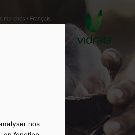
s marchés / Français
 analyser nos
, en fonction