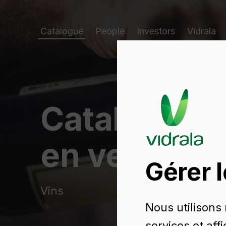
Catalogue
People
Investors
Vidrala
Catalogue d
en verre
Gérer 
Vins
Nous utilisons
services et aff