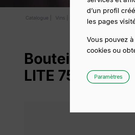
d’un profil cré
Catalogue
Vins
BD VIVA LITE 75CL
les pages visit
Vous pouvez à 
cookies ou obte
Bouteille de vi
LITE 75CL
Paramètres