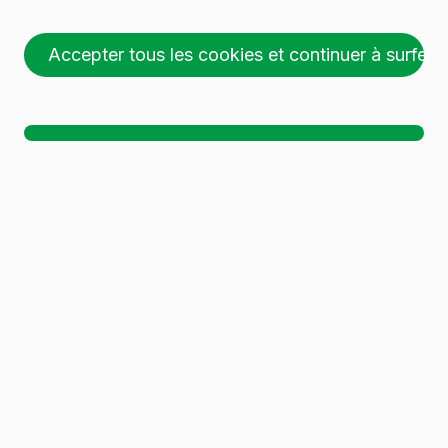
Accepter tous les cookies et continuer à surfer
26 palettes (1 🚛)
Ch