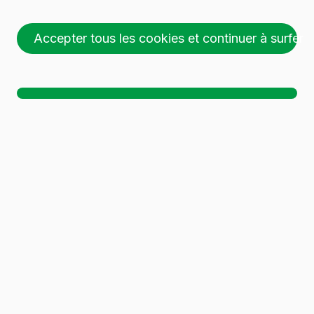
Accepter tous les cookies et continuer à surfer
26 palettes (1 🚛)
Ch